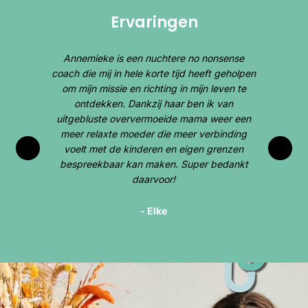
Ervaringen
uchter
Annemieke is een nuchtere no nonsense
Annem
mezelf
coach die mij in hele korte tijd heeft geholpen
en o
re en
om mijn missie en richting in mijn leven te
posit
even te
ontdekken. Dankzij haar ben ik van
ons e
 liep,
uitgebluste oververmoeide mama weer een
lf.
meer relaxte moeder die meer verbinding
voelt met de kinderen en eigen grenzen
bespreekbaar kan maken. Super bedankt
daarvoor!
- Elke