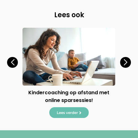
Lees ook
jes
Kindercoaching op afstand met
‘K
online sparsessies!
Lees verder